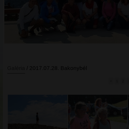
Galéria
/ 2017.07.28. Bakonybél
<
1
2