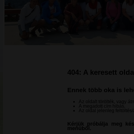
404: A keresett olda
Ennek több oka is leh
Az oldalt törölték, vagy át
A megadott cím hibás.
Az oldal jelenleg feltöltés/
Kérjük próbálja meg kés
menüből.