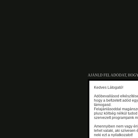
AJÁNLD FEL ADÓDAT, HOG
Kedves Látogató!
Adóbevallásod elkészítés
hogy a befizetett adód eg
támogasd.
Felajánlásoddal magánsze
plusz költség nélkül tudod 
szervezett programjaink m
Amennyiben nem vagy érint
lehet valaki, aki szívesen 
neki ezt a nyilatkozatot!